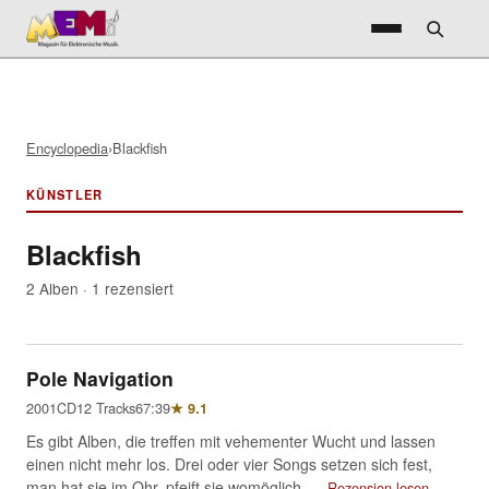
Encyclopedia
›
Blackfish
KÜNSTLER
Blackfish
2 Alben · 1 rezensiert
Pole Navigation
2001
CD
12 Tracks
67:39
★ 9.1
Es gibt Alben, die treffen mit vehementer Wucht und lassen
einen nicht mehr los. Drei oder vier Songs setzen sich fest,
man hat sie im Ohr, pfeift sie womöglich…
Rezension lesen