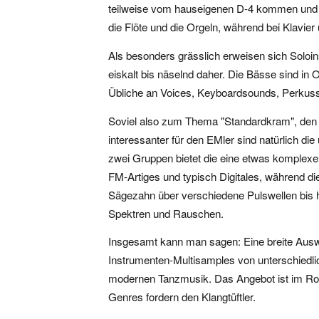
teilweise vom hauseigenen D-4 kommen und s
die Flöte und die Orgeln, während bei Klavier
Als besonders grässlich erweisen sich Soloin
eiskalt bis näselnd daher. Die Bässe sind in
Übliche an Voices, Keyboardsounds, Perkus
Soviel also zum Thema "Standardkram", den ic
interessanter für den EMler sind natürlich di
zwei Gruppen bietet die eine etwas komplex
FM-Artiges und typisch Digitales, während d
Sägezahn über verschiedene Pulswellen bis 
Spektren und Rauschen.
Insgesamt kann man sagen: Eine breite Auswa
Instrumenten-Multisamples von unterschiedlic
modernen Tanzmusik. Das Angebot ist im Rohz
Genres fordern den Klangtüftler.