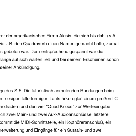
r der amerikanischen Firma Alesis, die sich bis dahin v.A.
wie z.B. den Quadraverb einen Namen gemacht hatte, zumal
tnis geboten war. Dem entsprechend gespannt war die
 lange auf sich warten ließ und bei seinem Erscheinen schon
 seiner Ankündigung.
sign des S-5. Die futuristisch anmutenden Rundungen beim
 riesigen tellerförmigen Lautstärkeregler, einem großen LC-
 Handrädern und den vier "Quad Knobs" zur Werteeingabe
 sich zwei Main- und zwei Aux-Audioanschlüsse, letztere
ommt die MIDI-Schnittstelle, ein Kopfhöreranschluß, ein
rweiterung und Eingänge für ein Sustain- und zwei