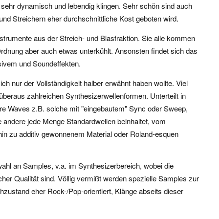
ehr dynamisch und lebendig klingen. Sehr schön sind auch
 und Streichern eher durchschnittliche Kost geboten wird.
strumente aus der Streich- und Blasfraktion. Sie alle kommen
 Ordnung aber auch etwas unterkühlt. Ansonsten findet sich das
sivem und Soundeffekten.
h nur der Vollständigkeit halber erwähnt haben wollte. Viel
e überaus zahlreichen Synthesizerwellenformen. Unterteilt in
ere Waves z.B. solche mit "eingebautem" Sync oder Sweep,
ie andere jede Menge Standardwellen beinhaltet, vom
hin zu additiv gewonnenem Material oder Roland-esquen
hl an Samples, v.a. im Synthesizerbereich, wobei die
her Qualität sind. Völlig vermißt werden spezielle Samples zur
ustand eher Rock-/Pop-orientiert, Klänge abseits dieser