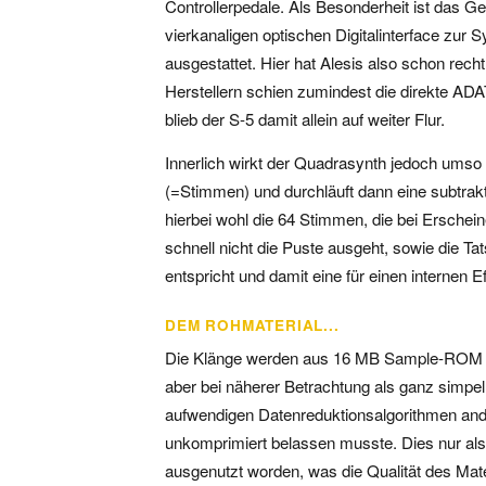
Controllerpedale. Als Besonderheit ist das 
vierkanaligen optischen Digitalinterface zu
ausgestattet. Hier hat Alesis also schon recht
Herstellern schien zumindest die direkte ADA
blieb der S-5 damit allein auf weiter Flur.
Innerlich wirkt der Quadrasynth jedoch umso 
(=Stimmen) und durchläuft dann eine subtrakt
hierbei wohl die 64 Stimmen, die bei Ersche
schnell nicht die Puste ausgeht, sowie die T
entspricht und damit eine für einen internen E
DEM ROHMATERIAL...
Die Klänge werden aus 16 MB Sample-ROM rek
aber bei näherer Betrachtung als ganz simpel
aufwendigen Datenreduktionsalgorithmen and
unkomprimiert belassen musste. Dies nur als 
ausgenutzt worden, was die Qualität des Mater