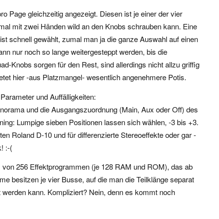
Page gleichzeitig angezeigt. Diesen ist je einer der vier
al mit zwei Händen wild an den Knobs schrauben kann. Eine
 ist schnell gewählt, zumal man ja die ganze Auswahl auf einen
nn nur noch so lange weitergesteppt werden, bis die
-Knobs sorgen für den Rest, sind allerdings nicht allzu griffig
tet hier -aus Platzmangel- wesentlich angenehmere Potis.
 Parameter und Auffälligkeiten:
Panorama und die Ausgangszuordnung (Main, Aux oder Off) des
ning: Lumpige sieben Positionen lassen sich wählen, -3 bis +3.
en Roland D-10 und für differenzierte Stereoeffekte oder gar -
 :-(
nes von 256 Effektprogrammen (je 128 RAM und ROM), das ab
me besitzen je vier Busse, auf die man die Teilklänge separat
ellt werden kann. Kompliziert? Nein, denn es kommt noch