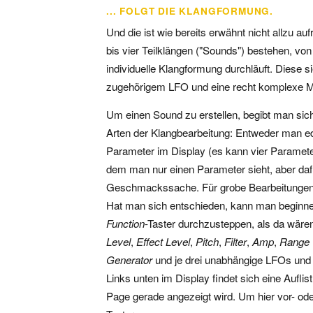
... FOLGT DIE KLANGFORMUNG.
Und die ist wie bereits erwähnt nicht allzu a
bis vier Teilklängen ("Sounds") bestehen, vo
individuelle Klangformung durchläuft. Diese sie
zugehörigem LFO und eine recht komplexe Mo
Um einen Sound zu erstellen, begibt man sic
Arten der Klangbearbeitung: Entweder man edi
Parameter im Display (es kann vier Parameter
dem man nur einen Parameter sieht, aber dafür
Geschmackssache. Für grobe Bearbeitungen e
Hat man sich entschieden, kann man beginne
Function
-Taster durchzusteppen, als da wär
Level
,
Effect Level
,
Pitch
,
Filter
,
Amp
,
Range
Generator
und je drei unabhängige LFOs und 
Links unten im Display findet sich eine Aufli
Page gerade angezeigt wird. Um hier vor- ode