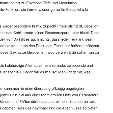
stimmung bis zu Envelope-Tiefe und Modulation.
to-Funktion, die immer wieder gerne für Solospiel à la
a es weder besonders kräftig zupackt (mehr als 12 dB gebe ich
r wohl das Schlimmste- einen Resonanzparameter bietet. Diese
t vor. Da hilft es auch nichts, dass jeder Teilklang sein
sample kann man den Effekt des Filters nur äußerst mühsam
böses Geknarze bleibt einem also verwehrt, da sollte man zu
als halbherzige Alternative resonierende, sweepende und
 ist aber lau. Sagen wir es mal so: Man kriegt mit, was
ier kann man in einer überaus großzügig angelegten
eweils ein Ziel aus einer recht großen Liste von Parametern
Händen und Füßen dürfte das ausreichen, die anderen sollen
es geboten, was das Keyboard und die Anschlüsse so bieten,