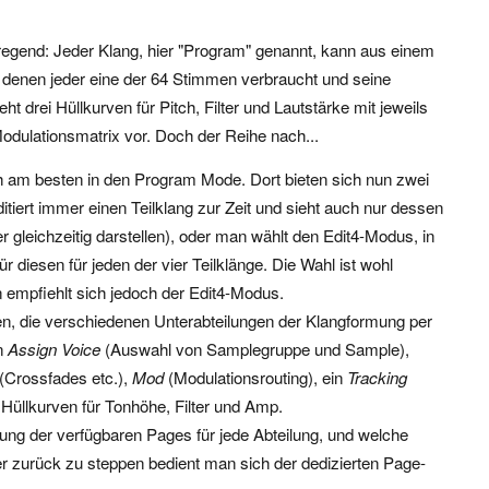
ufregend: Jeder Klang, hier "Program" genannt, kann aus einem
n denen jeder eine der 64 Stimmen verbraucht und seine
ht drei Hüllkurven für Pitch, Filter und Lautstärke mit jeweils
dulationsmatrix vor. Doch der Reihe nach...
h am besten in den Program Mode. Dort bieten sich nun zwei
tiert immer einen Teilklang zur Zeit und sieht auch nur dessen
 gleichzeitig darstellen), oder man wählt den Edit4-Modus, in
 diesen für jeden der vier Teilklänge. Die Wahl ist wohl
mpfiehlt sich jedoch der Edit4-Modus.
n, die verschiedenen Unterabteilungen der Klangformung per
en
Assign Voice
(Auswahl von Samplegruppe und Sample),
(Crossfades etc.),
Mod
(Modulationsrouting), ein
Tracking
Hüllkurven für Tonhöhe, Filter und Amp.
stung der verfügbaren Pages für jede Abteilung, und welche
r zurück zu steppen bedient man sich der dedizierten Page-