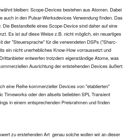
 unerwähnt bleiben: Scope-Devices bestehen aus Atomen. Dabei
 die auch in den Pulsar-Werksdevices Verwendung finden. Das
.w. Die Bestandteile eines Scope-Device sind daher auf eine
zt. Es ist auf diese Weise z.B. nicht möglich, ein neuartiges
mit der "Steuersprache" für die verwendeten DSPs ("Sharc-
its ein nicht unerhebliches Know-How vorraussetzt und
e Drittanbieter entwerfen trotzdem eigenständige Atome, was
ner kommerziellen Ausrichtung der entstehenden Devices äußert:
ch eine Reihe kommerzieller Devices von "etablierten"
onic Timeworks oder den allseits beliebten SPL Transient
dings in einem entsprechenden Preisrahmen und finden
swert zu erstehenden Art  genau solche wollen wir an dieser