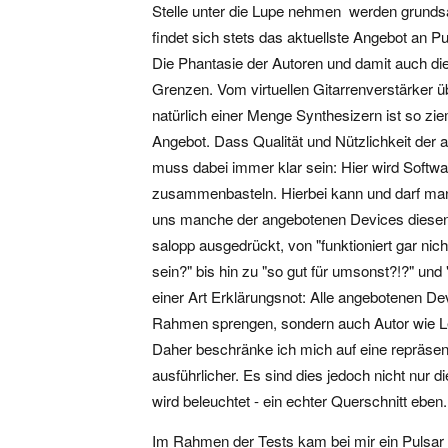
Stelle unter die Lupe nehmen  werden grundsä
findet sich stets das aktuellste Angebot an Pu
Die Phantasie der Autoren und damit auch d
Grenzen. Vom virtuellen Gitarrenverstärker ü
natürlich einer Menge Synthesizern ist so zieml
Angebot. Dass Qualität und Nützlichkeit der
muss dabei immer klar sein: Hier wird Softwar
zusammenbasteln. Hierbei kann und darf man
uns manche der angebotenen Devices diesen 
salopp ausgedrückt, von "funktioniert gar nich
sein?" bis hin zu "so gut für umsonst?!?" un
einer Art Erklärungsnot: Alle angebotenen De
Rahmen sprengen, sondern auch Autor wie Les
Daher beschränke ich mich auf eine repräse
ausführlicher. Es sind dies jedoch nicht nur d
wird beleuchtet - ein echter Querschnitt eben.
Im Rahmen der Tests kam bei mir ein Pulsar 