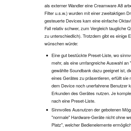
als externer Wandler eine Creamware A8 arbe
Filter u.s.w.) wurden mit einer zweitaktigen 
gesteuerte Devices kam eine einfache Oktav
Fall relativ schwer, zum Vergleich taugliche 
zu unterschiedlich). Trotzdem gibt es einige
wünschen würde:
Eine gut bestückte Preset-Liste, wo sinnvo
mehr, als eine umfangreiche Auswahl an
gewählte Soundbank dazu geeignet ist, di
eines Gerätes zu präsentieren, erfüllt s
dem Device noch unerfahrene Benutzer ka
Erkunden des Gerätes nutzen. Je komplexe
nach eine Preset-Liste.
Sinnvolles Ausnutzen der gebotenen Möglic
"normale" Hardware-Geräte nicht ohne wei
Platz", welcher Bedienelemente ermöglicht