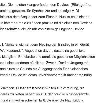
itet. Die meisten klangverändernden Devices (Effektgeräte,
Drumloop gespeist, für Synthesizer und sonstige MIDI-
linie aus dem Sequencer zum Einsatz. Nun ist es in diesem
Qualitätsmerkmale zu finden (dazu sind die einzelnen Devices
 Eigenschaften, die ich mir von einem gelungenen Device
ll. Nichts erleichtert dem Neuling den Einstieg in ein Gerät
 "Werkssounds". Abgesehen davon, dass eine geschickt
e klangliche Bandbreite und somit die gebotenen Möglichkeiten
ie noch einen anderen nützlichen Zweck: Der im Umgang mit
nn einzelne Sounds als Ausgangsbasis für spielerisches
r ein Device ist, desto unverzichtbarer ist meiner Meinung
hkeiten. Pulsar stellt Möglichkeiten zur Verfügung, die
teres zu bieten haben: so z.B. der praktisch "unbegrenzte
 und sinnvoll erscheinen läßt, die über die Nachbildung