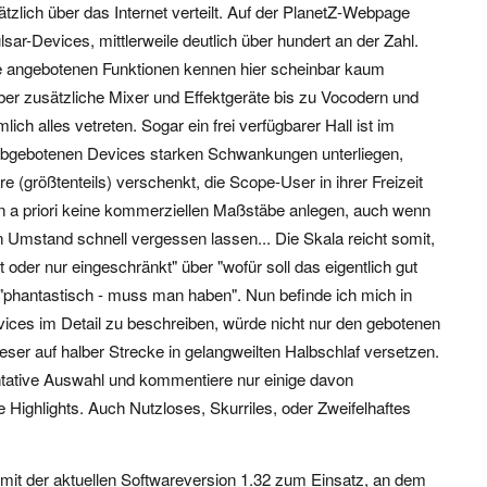
tzlich über das Internet verteilt. Auf der PlanetZ-Webpage
lsar-Devices, mittlerweile deutlich über hundert an der Zahl.
ie angebotenen Funktionen kennen hier scheinbar kaum
ber zusätzliche Mixer und Effektgeräte bis zu Vocodern und
ich alles vetreten. Sogar ein frei verfügbarer Hall ist im
 abgebotenen Devices starken Schwankungen unterliegen,
e (größtenteils) verschenkt, die Scope-User in ihrer Freizeit
 a priori keine kommerziellen Maßstäbe anlegen, auch wenn
Umstand schnell vergessen lassen... Die Skala reicht somit,
t oder nur eingeschränkt" über "wofür soll das eigentlich gut
d "phantastisch - muss man haben". Nun befinde ich mich in
vices im Detail zu beschreiben, würde nicht nur den gebotenen
er auf halber Strecke in gelangweilten Halbschlaf versetzen.
ntative Auswahl und kommentiere nur einige davon
ie Highlights. Auch Nutzloses, Skurriles, oder Zweifelhaftes
mit der aktuellen Softwareversion 1.32 zum Einsatz, an dem