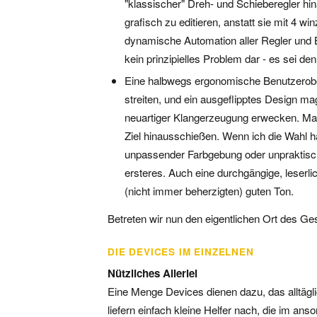
"klassischer" Dreh- und Schieberegler hi
grafisch zu editieren, anstatt sie mit 4 w
dynamische Automation aller Regler und B
kein prinzipielles Problem dar - es sei de
Eine halbwegs ergonomische Benutzerober
streiten, und ein ausgeflipptes Design ma
neuartiger Klangerzeugung erwecken. Man 
Ziel hinausschießen. Wenn ich die Wahl h
unpassender Farbgebung oder unpraktische
ersteres. Auch eine durchgängige, leserli
(nicht immer beherzigten) guten Ton.
Betreten wir nun den eigentlichen Ort des Ge
DIE DEVICES IM EINZELNEN
Nützliches Allerlei
Eine Menge Devices dienen dazu, das alltägli
liefern einfach kleine Helfer nach, die im an