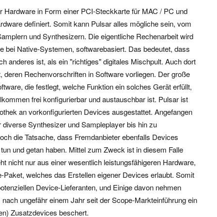
er Hardware in Form einer PCI-Steckkarte für MAC / PC und
ardware definiert. Somit kann Pulsar alles mögliche sein, vom
 Samplern und Synthesizern. Die eigentliche Rechenarbeit wird
wie bei Native-Systemen, softwarebasiert. Das bedeutet, dass
ch anderes ist, als ein "richtiges" digitales Mischpult. Auch dort
gt, deren Rechenvorschriften in Software vorliegen. Der große
tware, die festlegt, welche Funktion ein solches Gerät erfüllt,
kommen frei konfigurierbar und austauschbar ist. Pulsar ist
liothek an vorkonfigurierten Devices ausgestattet. Angefangen
 diverse Synthesizer und Sampleplayer bis hin zu
 jedoch die Tatsache, dass Fremdanbieter ebenfalls Devices
g tun und getan haben. Mittel zum Zweck ist in diesem Falle
t nicht nur aus einer wesentlich leistungsfähigeren Hardware,
-Paket, welches das Erstellen eigener Devices erlaubt. Somit
otenziellen Device-Lieferanten, und Einige davon nehmen
s nach ungefähr einem Jahr seit der Scope-Markteinführung ein
ren) Zusatzdevices beschert.