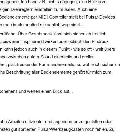
nausgehen. Ich habe z.B. nichts dagegen, eine Hüllkurve
inzigen Drehreglern einstellen zu müssen. Auch eine
edienelemente per MIDI-Controller stellt bei Pulsar-Devices
nn man implementiert sie schlichtweg nicht...
fläche. Über Geschmack lässt sich sicherlich trefflich
g bisweilen inspirierend wirken oder optisch den Eindruck
kann jedoch auch in diesem Punkt - wie so oft - weit übers
abe zwischen gutem Sound einerseits und greller,
r, platzfressender Form andererseits, so wähle ich sicherlich
che Beschriftung aller Bedienelemente gehört für mich zum
schehens und werfen einen Blick auf...
che Arbeiten effizienter und angenehmer zu gestalten oder
sonsten gut sortierten Pulsar-Werkzeugkasten noch fehlen. Zu